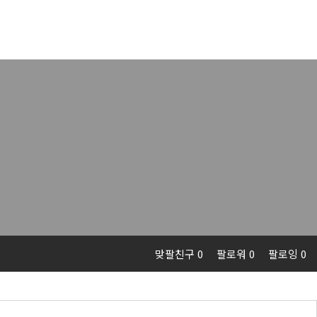
맞팔친구 0
팔로워 0
팔로잉 0