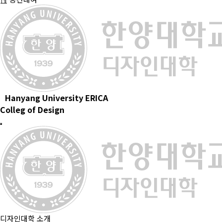
Hanyang University ERICA
Colleg of Design
디자인대학 소개