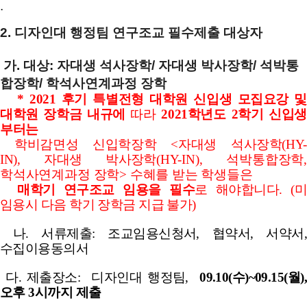
.
2. 디자인대 행정팀 연구조교 필수제출 대상자
가. 대상: 자대생 석사장학/ 자대생 박사장학/ 석박통
합장학/ 학석사연계과정 장학
* 2021 후기 특별전형 대학원 신입생 모집요강 및
대학원 장학금 내규에
따라
2021학년도
2학기 신입생
부터는
학비감면성 신입학장학 <자대생 석사장학(HY-
IN),
자대생 박사장학
(HY-IN), 석박통합장학,
학석사연계과정 장학>
수혜를 받는 학생들은
매학기
연구조교 임용을 필수
로 해야합니다. (미
임용시 다음 학기 장학금 지급 불가)
나. 서류제출: 조교임용신청서, 협약서, 서약서,
수집이용동의서
다. 제출장소: 디자인대 행정팀,
09.10(수)~09.15(월),
오후 3시
까지 제출