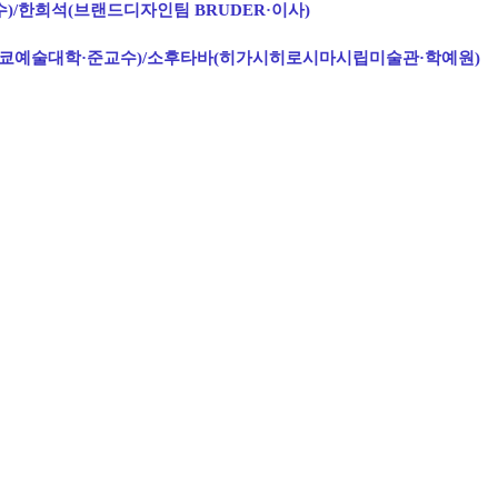
수)/한희석(브랜드디자인팀 BRUDER·이사)
도쿄예술대학·준교수)/소후타바(히가시히로시마시립미술관·학예원)