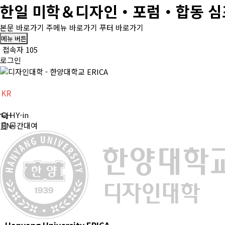
한일 미학＆디자인・포럼・합동 심포지
본문 바로가기
주메뉴 바로가기
푸터 바로가기
메뉴 버튼
접속자 105
로그인
KR
CH
HY-in
EN
공간대여