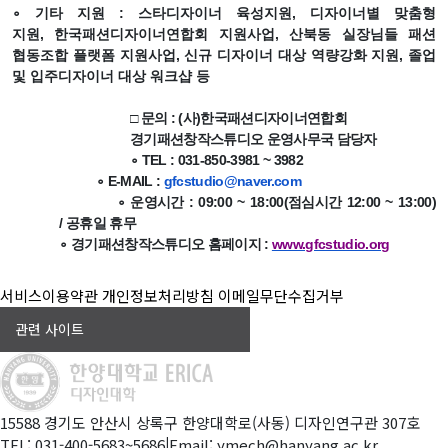
∘
기타 지원
:
스타디자이너 육성지원
,
디자이너별 맞춤형
지원
,
한국패션디자이너연합회 지원사업
,
산북동 실장님들 패션
협동조합 플랫폼 지원사업
,
신규 디자이너 대상 역량강화 지원
,
졸업
및 입주디자이너 대상 워크샵 등
□
문의
: (
사
)
한국패션디자이너연합회
경기패션창작스튜디오 운영사무국 담당자
∘
TEL : 031-850-3981 ~ 3982
∘
E-MAIL :
gfcstudio@naver.com
∘
운영시간
: 09:00 ~ 18:00(
점심시간
12:00 ~ 13:00)
/
공휴일 휴무
∘
경기패션창작스튜디오 홈페이지
:
www.gfcstudio.org
서비스이용약관
개인정보처리방침
이메일무단수집거부
관련 사이트
15588 경기도 안산시 상록구 한양대학로(사동) 디자인연구관 307호
TEL: 031-400-5683~5686
|
Email: ymech@hanyang.ac.kr