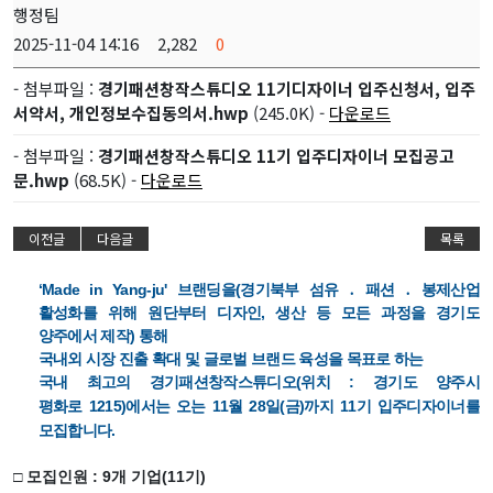
행정팀
2025-11-04 14:16
2,282
0
- 첨부파일 :
경기패션창작스튜디오 11기디자이너 입주신청서, 입주
서약서, 개인정보수집동의서.hwp
(245.0K) -
다운로드
- 첨부파일 :
경기패션창작스튜디오 11기 입주디자이너 모집공고
문.hwp
(68.5K) -
다운로드
이전글
다음글
목록
‘Made in Yang-ju'
브랜딩을
(
경기북부 섬유
․
패션
․
봉제산업
활성화를 위해 원단부터 디자인
,
생산 등 모든 과정을 경기도
양주에서 제작
)
통해
국내외 시장
진출 확대 및 글로벌 브랜드 육성을 목표로 하는
국내 최고의 경기패션창작스튜디오
(
위치
:
경기도 양주시
평화로
1215)
에서는 오는
11
월
28
일
(
금
)
까지
11
기 입주디자이너를
모집
합니다.
□
모집인원
: 9
개 기업
(11
기
)