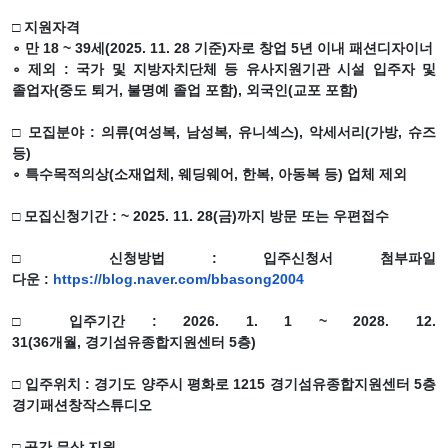
□
지원자격
∘
만
18 ~ 39
세
(2025. 11. 28
기준
)
자로 창업
5
년 이내 패션디자이너
∘
제외
:
국가 및 지방자치단체 등 유사지원기관 시설 입주자 및
졸업자
(
중도 퇴거
,
불명예 졸업 포함
),
외국인
(
교포 포함
)
□
모집분야
:
의류
(
여성복
,
남성복
,
유니섹스
),
악세서리
(
가방
,
슈즈
등
)
∘
특수목적의상
(
소재업체
,
웨딩웨어
,
한복
,
아동복 등
)
업체 제외
□
모집신청기간
:
~ 2025. 11. 28(
금
)
까지 방문 또는 우편접수
□
신청방법
:
입주신청서 첨부파일
다운
:
https://blog.naver.com/bbasong2004
□
입주기간
: 2026. 1. 1 ~ 2028. 12.
31(36
개월
,
경기섬유종합지원센터
5
층
)
□
입주위치
:
경기도 양주시 평화로
1215
경기섬유종합지원센터
5
층
경기패션창작스튜디오
□
공간 무상 지원