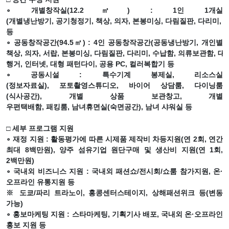
∘
개별창작실
(12.2
㎡
) : 1
인
1
개실
(
개별냉난방기
,
공기청정기
,
책상
,
의자
,
본봉미싱
,
다림질판
,
다리미
,
등
∘
공동창작공간
(94.5
㎡
) : 4
인 공동창작공간
(
공동냉난방기
,
개인별
책상
,
의자
,
서랍
,
본봉미싱
,
다림질판
,
다리미
,
수납함
,
의류보관함
,
대
행거
,
인터넷
,
대형 패턴다이
,
공용
PC,
컬러복합기 등
∘
공동시설
:
특수기계 봉제실
,
리소스실
(
정보자료실
),
포토촬영스튜디오
,
바이어 상담룸
,
다이닝룸
(
식사공간
),
개별 상품 보관창고
,
개별
우편택배함
,
패킹룸
,
남녀휴면실
(
숙면공간
),
남녀 샤워실 등
□
세부 프로그램 지원
∘
재정 지원
:
활동평가에 따른 시제품 제작비 차등지원
(
연
2
회
,
연간
최대
8
백만원
),
양주 섬유기업 원단구매 및 생산비 지원
(
연
1
회
,
2
백만원
)
∘
국내외 비즈니스 지원
:
국내외 패션쇼
/
전시회
/
쇼룸 참가지원
,
온
·
오프라인 유통지원 등
※
도쿄
/
파리 트라노이
,
홍콩센터스테이지
,
상해패션위크 등
(
변동
가능
)
∘
홍보마케팅 지원
:
스타마케팅
,
기획기사 배포
,
국내외 온
·
오프라인
홍보 지원 등