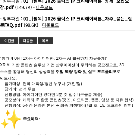
- 첨부파일 :
01_[필독] 2026 올릭스 IP 크리에이터톤_상세_모집요
강.pdf
(149.7K) -
다운로드
- 첨부파일 :
02_[필독] 2026 올릭스 IP 크리에이터톤_자주_묻는_질
문FAQ.pdf
(98.6K) -
다운로드
이전글
다음글
목록
"참가비 0원! 1차는 아이디어만, 2차는 AI 활용까지 자유롭게!"
XR·AI 기반 콘텐츠 솔루션 기업 삼우이머션이 주최하는 공모전으로, 3D
소스를 활용해 당신의 상상력을
취업 역량 강화
및
실무 포트폴리오
로
만드세요.
참가대상: 전국 대학생/청년 누구나 (개인/팀)
참가비: 전액 무료
신청방법: 아이디어만 있다면 3분 컷 접수! (구글폼 제출)
공모분야: 캐릭터 IP 활용 콘텐츠(굿즈, 이모티콘, 웹툰, 영상 등 자유 형식)
진행방식: 6주간 온라인 본선 ➔ 최종 피칭데이(7월 초, 1일 오프라인 참여)
주요혜택: