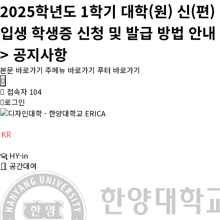
2025학년도 1학기 대학(원) 신(편)
입생 학생증 신청 및 발급 방법 안내
> 공지사항
본문 바로가기
주메뉴 바로가기
푸터 바로가기
메
뉴
접속자 104
버
로그인
튼
KR
CH
HY-in
EN
공간대여