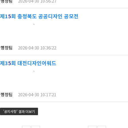
행정팀
2026-04-30 10:56:27
포트폴리오로 만드세요.참가대상: 전국 대학생/청년
누구나 (개인/팀)참가비: 전액 무료신청방법:
아이디어만 있다면 3분 컷 접수! (구글폼 제출)
제1
5
회 충청북도 공공디자인 공모전
공모분야: 캐릭터 IP 활용 콘텐츠(굿즈, 이모티콘,
`
웹툰, 영상 등 자유 형식)진행방식: 6주간 온라인 본선
➔ 최종 피칭데이(7월 초, 1일 오프라인 참여)
주요혜택:총 상금 35…
행정팀
2026-04-30 10:36:22
제3
5
회 대전디자인어워드
`
행정팀
2026-04-30 10:17:21
'공지사항' 결과 더보기