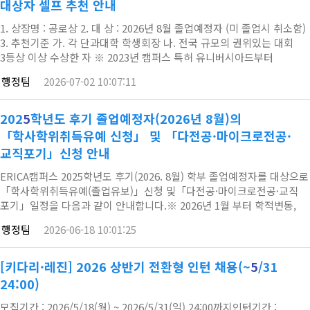
대상자 셀프 추천 안내
1. 상장명 : 공로상 2. 대 상 : 2026년 8월 졸업예정자 (미 졸업시 취소함)
3. 추천기준 가. 각 단과대학 학생회장 나. 전국 규모의 권위있는 대회
3등상 이상 수상한 자 ※ 2023년 캠퍼스 특허 유니버시아드부터
후원기관장/CEO상 제외 ※ 1개 대회 수상으로 인한 공로상은
행정팀
2026-07-02 10:07:11
개교기념식과 학위수여식 중 한번만 지급함 다. 국가고시 합격자 라.
기타 대학발전에 기여한 학생 4. 제출 서류( ⓐ, ⓑ필수 / ⓒ,ⓓ해당자)
ⓐ. 공로상 추천자 명단(엑셀 파일) 1부 ※ 공적사유가 2개 이상인 경우,
202
5
학년도 후기 졸업예정자(2026년 8월)의
대표 공적…
「학사학위취득유예 신청」 및 「다전공·마이크로전공·
교직포기」신청 안내
ERICA캠퍼스 2025학년도 후기(2026. 8월) 학부 졸업예정자를 대상으로
「학사학위취득유예(졸업유보)」신청 및「다전공·마이크로전공·교직
포기」일정을 다음과 같이 안내합니다.※ 2026년 1월 부터 학적변동,
졸업사정, 다전공신청/포기 업무는 학사운영팀에서 진행합니다.***
행정팀
2026-06-18 10:01:25
학점포기제 관련 문의가 많아 답변 드립니다. 학사학위취득유예자
(수강신청유,무 동일)는 학점포기제 비대상임을 알려드립니다.1.
학생신청일자 :* 2026-1 현장실습 참가자, 2026 여름계절이수자,
[키다리·레진] 2026 상반기 전환형 인턴 채용(~
5
/31
공학교육/건축학인증, 교직이수자 등 1차 기간 졸업요건 미충족학…
24:00)
모집기간 : 2026/5/18(월) ~ 2026/5/31(일) 24:00까지인턴기간 :