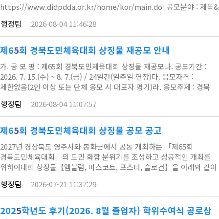
https://www.didpdda.or.kr/home/kor/main.do- 공모분야 : 제품&
서비스&환경디자인, 시각&영상디자인, 패션&
행정팀
2026-08-04 11:46:28
공예디자인구분출품자격출품료일반부전국 대학생(대학원생 포함),
일반인, 기업무료청소년부전국 초·중·고등학생 및 만 18세 이하 청소년
(공고일 기준)※ 팀원 전원이 만 18세 이하 청소년인 경우 4명 이내 공동
제6
5
회 경북도민체육대회 상징물 재공모 안내
출품 가능전문 디자이너[학 계] 대전·충청지역 디자인…
가. 공 모 명 : 제65회 경북도민체육대회 상징물 재공모나. 공모기간 :
2026. 7. 15.(수) ~ 8. 7.(금) / 24일간(일주일 연장)다. 응모자격 :
제한없음(2인 이상 또는 단체 응모 시 대표자 명기)라. 응모주제 : 경북
북부권 화합을 위한 제65회 경북도민체육대회(영주?봉화 공동 개최)의
행정팀
2026-08-04 11:07:57
의미를 상징적으로 표현한 내용
제6
5
회 경북도민체육대회 상징물 공모 공고
2027년 경상북도 영주시와 봉화군에서 공동 개최하는 「제65회
경북도민체육대회」의 도민 화합 분위기를 조성하고 성공적인 개최를
위하여대회 상징물【엠블럼, 마스코트, 포스터, 슬로건】을 아래와 같이
공모하오니 많은 참여 바랍니다. (첨부파일 확인요망) 1. 공 모 명 :
행정팀
2026-07-21 11:37:29
제65회 경북도민체육대회 상징물 공모2. 공모기간 : 2026. 7. 15.(수) ~
8. 3.(월) / 20일간 3. 응모자격 : 제한없음(2인 이상 또는 단체 응모 시
대표자 명기) 4. 응모주제 ❍경북 북부권 화합을 위한 제65회
202
5
학년도 후기(2026. 8월 졸업자) 학위수여식 공로상
경북도민체육대회(영주‧…