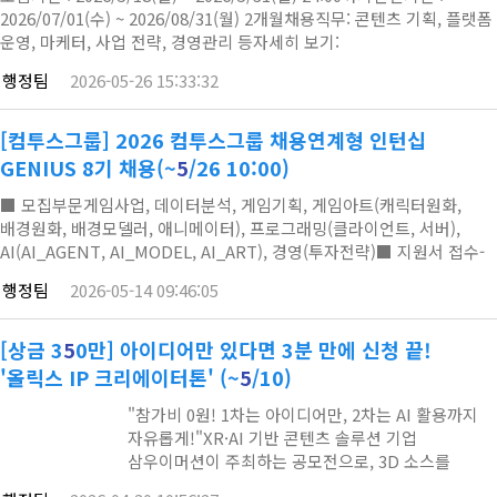
2026/07/01(수) ~ 2026/08/31(월) 2개월채용직무: 콘텐츠 기획, 플랫폼
운영, 마케터, 사업 전략, 경영관리 등자세히 보기:
https://kidarilezhin.com/
행정팀
2026-05-26 15:33:32
[컴투스그룹] 2026 컴투스그룹 채용연계형 인턴십
GENIUS 8기 채용(~
5
/26 10:00)
■ 모집부문게임사업, 데이터분석, 게임기획, 게임아트(캐릭터원화,
배경원화, 배경모델러, 애니메이터), 프로그래밍(클라이언트, 서버),
AI(AI_AGENT, AI_MODEL, AI_ART), 경영(투자전략)■ 지원서 접수-
접수기간 : ~ 26. 5. 26 (화) 10:00 까지- 접수방법 : 컴투스그룹 채용
행정팀
2026-05-14 09:46:05
홈페이지(https://bit.ly/4d9F0kQ) 온라인 지원■ 지원자격- 기졸업자
혹은 2026년 8월 / 2027년 2월 졸업 예정자■ 전형절차온라인 지원 >
서류 전형 > 온라인 필기테스트 또는 과제 >…
[상금 3
5
0만] 아이디어만 있다면 3분 만에 신청 끝!
'올릭스 IP 크리에이터톤' (~
5
/10)
"참가비 0원! 1차는 아이디어만, 2차는 AI 활용까지
자유롭게!"XR·AI 기반 콘텐츠 솔루션 기업
삼우이머션이 주최하는 공모전으로, 3D 소스를
활용해 당신의 상상력을취업 역량 강화및실무