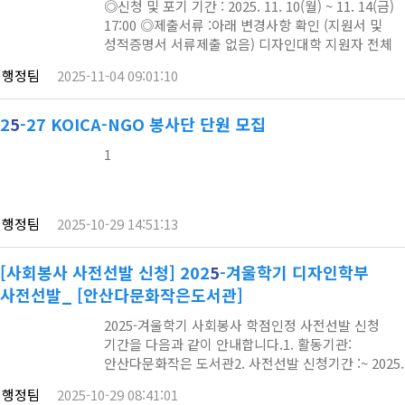
◎신청 및 포기 기간 : 2025. 11. 10(월) ~ 11. 14(금)
17:00 ◎제출서류 :아래 변경사항 확인 (지원서 및
성적증명서 서류제출 없음) 디자인대학 지원자 전체
학업계획서 : HY-in 신청 시반드시아래 붙임양식파일
행정팀
2025-11-04 09:01:10
업로드 영상디자인학과 지원자:포트폴리오 제출
(디자인연구관 3층 307호 디자인대행정팀)
영상디자인학과 포트폴리오 기본양식: A4 컬러인쇄물
2
5
-27 KOICA-NGO 봉사단 단원 모집
(제본) ◎선발학과:주얼리패션디자인학과 /
1
융합디자인학부/ 영상디자인학과 ◎유의사항:
산업디자인학과 및 커뮤니케이션디자인학과는
융합디자인…
행정팀
2025-10-29 14:51:13
[사회봉사 사전선발 신청] 202
5
-겨울학기 디자인학부
사전선발_ [안산다문화작은도서관]
2025-겨울학기 사회봉사 학점인정 사전선발 신청
기간을 다음과 같이 안내합니다.1. 활동기관:
안산다문화작은 도서관2. 사전선발 신청기간 :~ 2025.
11. 7(금) 23시까지3.
행정팀
2025-10-29 08:41:01
신청방법:https://forms.gle/eJoWuEReFDnGkH