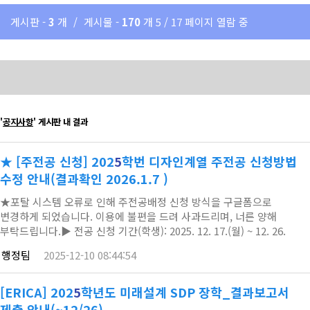
게시판 -
3
개
/
게시물 -
170
개
5 / 17 페이지 열람 중
'
공지사항
' 게시판 내 결과
★ [주전공 신청] 202
5
학번 디자인계열 주전공 신청방법
수정 안내(결과확인 2026.1.7 )
★포탈 시스템 오류로 인해 주전공배정 신청 방식을 구글폼으로
변경하게 되었습니다. 이용에 불편을 드려 사과드리며, 너른 양해
부탁드립니다.▶ 전공 신청 기간(학생): 2025. 12. 17.(월) ~ 12. 26.
(금)▶신청결과 확인 : 2025.12.30 >> 확인결과 일정 변경 2026. 1. 7▶
행정팀
2025-12-10 08:44:54
주전공배정 확인방법:HY-IN 포탈 로그인 MY홈˃기본설정˃신상정보
추가사항: 이메일 또는 전화번호 장학환불계좌가 변경된 자는 변경즉시
정정해야 불이익이 없음▶학생 신청 방법: 구글폼 신청
[ERICA] 202
5
학년도 미래설계 SDP 장학_결과보고서
↓↓↓↓https://forms.g…
제출 안내(~12/26)