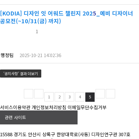
구글폼 신청4. 사전선발신청 > 선발 통보 >
수강신청내역확인2025.11.10.(월) ~ 11.13.(목)5.
[KODIA] 디자인 잇 어워드 챌린지 202
5
_예비 디자이너
사회봉사 활동기간 :2026.01.13.~02.15 ,1일 3시간 총
공모전(~10/31(금) 까지)
10일 30시간(월요일 제외 화-일 중 2일 선택 *일요일
가능자 우선…
1
행정팀
2025-10-21 14:02:36
'공지사항' 결과 더보기
1
2
3
4
5
서비스이용약관
개인정보처리방침
이메일무단수집거부
관련 사이트
15588 경기도 안산시 상록구 한양대학로(사동) 디자인연구관 307호