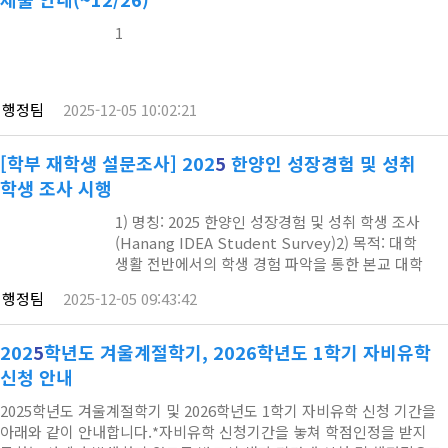
1
행정팀
2025-12-05 10:02:21
[학부 재학생 설문조사] 202
5
한양인 성장경험 및 성취
학생 조사 시행
1) 명칭: 2025 한양인 성장경험 및 성취 학생 조사
(Hanang IDEA Student Survey)2) 목적: 대학
생활 전반에서의 학생 경험 파악을 통한 본교 대학
교육 혁신 및 학생 지원 정책 마련3) 대상: ERICA
행정팀
2025-12-05 09:43:42
2025-2학기 학부 재학생 전체※ 금학기(2025-2학기)
성적조회 대상자에 한하여 시행3) 기간: 약 한달 간,
2025.12.1.(월)~2025.12.29.(월)4) 방법: 한양대학교
202
5
학년도 겨울계절학기, 2026학년도 1학기 자비유학
포털(https://portal.hanyang.ac.kr) 이용 (10분
신청 안내
내외 소요)가) 한양대학교 포털 웹 사이트 …
2025학년도 겨울계절학기 및 2026학년도 1학기 자비유학 신청 기간을
아래와 같이 안내합니다.*자비유학 신청기간을 놓쳐 학점인정을 받지