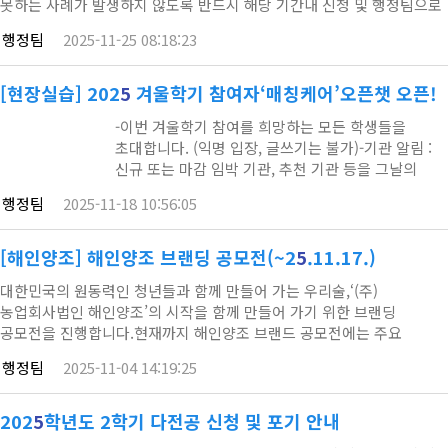
못하는 사례가 발생하지 않도록 반드시 해당 기간내 신청 및 행정팀으로
서류 제츌 바랍니다.1. 신청기간차 수유 형신청 기간(학생 대상)공문회신
행정팀
2025-11-25 08:18:23
기한1차계절학기2025. 12. 08 (월) ~ 12. 12 (금)2025. 12. 19 (금)
정규학기2025. 12. 15 (월) ~ 12. 19 (금)2025. 12. 26
(금)2차계절학기2026. 01. 12 (월) ~ 01. 16 (금)2026.…
[현장실습] 202
5
겨울학기 참여자‘매칭케어’오픈챗 오픈!
-이번 겨울학기 참여를 희망하는 모든 학생들을
초대합니다. (익명 입장, 글쓰기는 불가)-기관 알림 :
신규 또는 마감 임박 기관, 추천 기관 등을 그날의
상황에 맞게 알려드립니다.-기관 매칭이 완료되었다면
행정팀
2025-11-18 10:56:05
자유롭게 방을 나가셔도 됩니다.오픈챗방
바로가기https://open.kakao.com/o/g4Wz
(E-WIL) 바로가기 (신청 진행)https://e-
[해인양조] 해인양조 브랜딩 공모전(~2
5
.11.17.)
wil.hanyang.ac.kr/2025 겨울학기 모집 안내 공지
대한민국의 원동력인 청년들과 함께 만들어 가는 우리술,‘(주)
바로가기https://e-
농업회사법인 해인양조’의 시작을 함께 만들어 가기 위한 브랜딩
wil.hanyang.ac.kr/data/read.do2. …
공모전을 진행합니다.현재까지 해인양조 브랜드 공모전에는 주요
대학교들의 디자인 학과 재학생들이 많은 참여를 하였으며,시간적인
행정팀
2025-11-04 14:19:25
제약에 관련된 피드백이 많이 접수되어 작품 제출 기한을 연장합니다.
기존 작품 접수 기한 : 2025년 10월 31일 금요일 23:59작품 접수 연장
기한 : 2025년 11월 16일 일요일 23:59기존 수상작 발표 일정 : 2025년
202
5
학년도 2학기 다전공 신청 및 포기 안내
11월 10일 월요일 20:00수상작 발표 연장 일정…